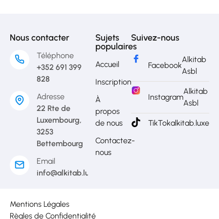
Nous contacter
Sujets
Suivez-nous
populaires
Téléphone
Alkitab
Accueil
Facebook
+352 691 399
Asbl
828
Inscription
Alkitab
Adresse
Instagram
À
Asbl
22 Rte de
propos
Luxembourg,
de nous
TikTok
alkitab.luxem
3253
Contactez-
Bettembourg
nous
Email
info@alkitab.lu
Mentions Légales
Règles de Confidentialité